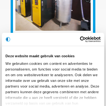
Van een tijdelijke naar een
structurele oplossing in
persluchtvoorziening
Deze website maakt gebruik van cookies
Voor onze klant Luiten Food te Stompwijk, een
We gebruiken cookies om content en advertenties te
importeur en distributeur van wild en
personaliseren, om functies voor social media te bieden
gevogelte, is Luitec al jaren actief op het
en om ons websiteverkeer te analyseren. Ook delen we
gebied van persluchtvoorziening. Door de
informatie over uw gebruik van onze site met onze
grote groei van de productie, is gebleken dat
partners voor social media, adverteren en analyse. Deze
de compressorconfiguratie niet meer paste bij
partners kunnen deze gegevens combineren met andere
de werkelijke persluchtafname. Na het tijdelijk
informatie die u aan ze heeft verstrekt of die ze hebben
inzetten van een extra compressor uit onze
verzameld op basis van uw gebruik van hun
verhuurvloot, is het bedrijf toe aan een