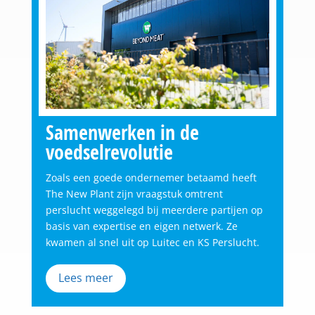
Samenwerken in de
voedselrevolutie
Zoals een goede ondernemer betaamd heeft
The New Plant zijn vraagstuk omtrent
perslucht weggelegd bij meerdere partijen op
basis van expertise en eigen netwerk. Ze
kwamen al snel uit op Luitec en KS Perslucht.
Lees meer