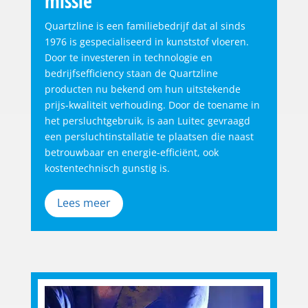
missie
Quartzline is een familiebedrijf dat al sinds
1976 is gespecialiseerd in kunststof vloeren.
Door te investeren in technologie en
bedrijfsefficiency staan de Quartzline
producten nu bekend om hun uitstekende
prijs-kwaliteit verhouding. Door de toename in
het persluchtgebruik, is aan Luitec gevraagd
een persluchtinstallatie te plaatsen die naast
betrouwbaar en energie-efficiënt, ook
kostentechnisch gunstig is.
Lees meer