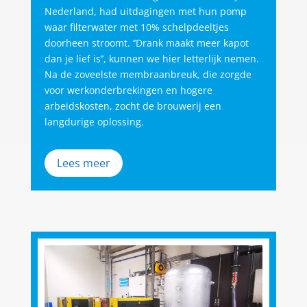
Nederland, had uitdagingen met hun pomp
waar filterwater met 10% schelpdeeltjes
doorheen stroomt. ‘’Drank maakt meer kapot
dan je lief is’’, kunnen we hier letterlijk nemen.
Na de zoveelste membraanbreuk, die zorgde
voor werkonderbrekingen en hogere
arbeidskosten, zocht de brouwerij een
langdurige oplossing.
Lees meer