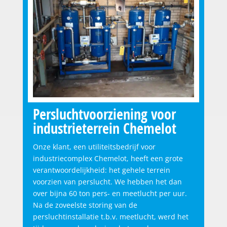
Persluchtvoorziening voor
industrieterrein Chemelot
Onze klant, een utiliteitsbedrijf voor
industriecomplex Chemelot, heeft een grote
verantwoordelijkheid: het gehele terrein
voorzien van perslucht. We hebben het dan
over bijna 60 ton pers- en meetlucht per uur.
Na de zoveelste storing van de
persluchtinstallatie t.b.v. meetlucht, werd het