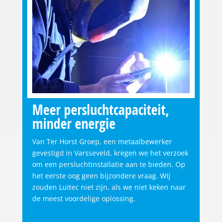
Meer persluchtcapaciteit,
minder energie
Van Ter Horst Groep, een metaalbewerker
gevestigd in Varsseveld, kregen we het verzoek
om een persluchtinstallatie aan te bieden. Op
het eerste oog geen bijzondere vraag. Wij
zouden Luitec niet zijn, als we niet keken naar
de meest voordelige oplossing.