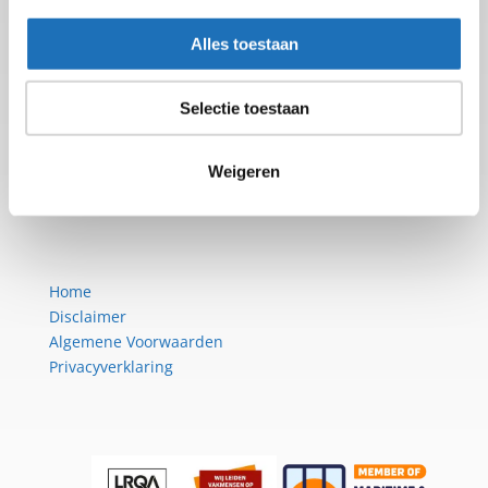
Plaza 22b
Alles toestaan
4782 SK Moerdijk
Tel: +31 (0)88-50 12 700
Selectie toestaan
info@luitec.nl
Weigeren
Home
Disclaimer
Algemene Voorwaarden
Privacyverklaring