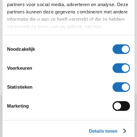
partners voor social media, adverteren en analyse. Deze
partners kunnen deze gegevens combineren met andere
Brochure Beko Metpoint
Downloaden
informatie die u aan ze heeft verstrekt of die ze hebben
DPM
verzameld op basis van uw gebruik van hun
1 bestand(en)
365 KB
services. Voor meer informatie raadpleeg
onze
privacyverklaring
.
Toestemmingsselectie
…
1
2
3
12
13
Noodzakelijk
Voorkeuren
Statistieken
Marketing
Luitec B.V.
Albert Einsteinweg 10
Details tonen
2408 AR Alphen a/d Rijn