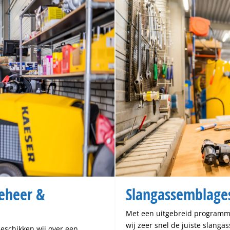
eheer &
Slangassemblage
Met een uitgebreid programm
wij zeer snel de juiste slang
eschikken wij over een