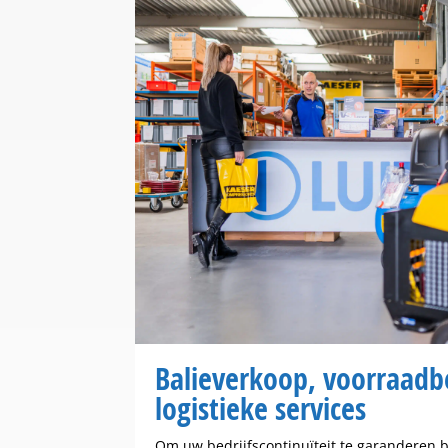
Balieverkoop, voorraadb
logistieke services
Om uw bedrijfscontinuïteit te garanderen b