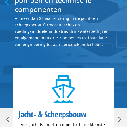
pompen en technische
componenten
Al meer dan 25 jaar ervaring in de jacht- en
scheepsbouw, farmaceutische- en
voedingsmiddelen­industrie, drinkwaterbedrijven
en algemene industrie. Van advies tot installatie,
van engineering tot aan periodiek onderhoud.
Jacht- & Scheepsbouw
Tr
arin
Ieder jacht is uniek en moet tot in de kleinste
Eff