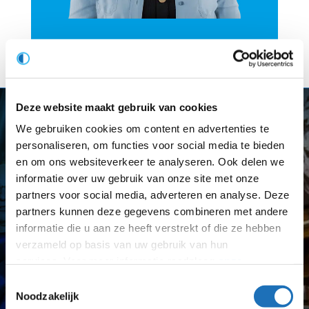
Deze website maakt gebruik van cookies
We gebruiken cookies om content en advertenties te
personaliseren, om functies voor social media te bieden
en om ons websiteverkeer te analyseren. Ook delen we
informatie over uw gebruik van onze site met onze
partners voor social media, adverteren en analyse. Deze
partners kunnen deze gegevens combineren met andere
informatie die u aan ze heeft verstrekt of die ze hebben
verzameld op basis van uw gebruik van hun
Join our Team
services. Voor meer informatie raadpleeg
onze
privacyverklaring
.
Toestemmingsselectie
Noodzakelijk