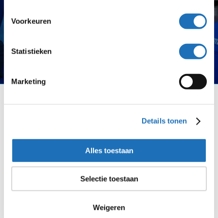
Lees meer
Voorkeuren
Statistieken
Marketing
Laatste nieuws
Al h
Details tonen
Alles toestaan
Selectie toestaan
Weigeren