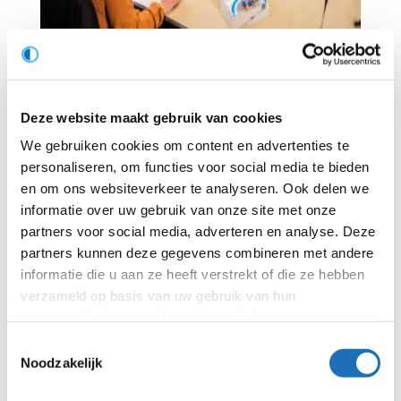
Wat ga je doen?
Deze website maakt gebruik van cookies
Je helpt klanten bij het oplossen van
We gebruiken cookies om content en advertenties te
technische vraagstukken en vertaalt deze
personaliseren, om functies voor social media te bieden
naar offertes. Dit doe je in samenwerking
en om ons websiteverkeer te analyseren. Ook delen we
met onze Field Sales Engineers in de
informatie over uw gebruik van onze site met onze
buitendienst.
partners voor social media, adverteren en analyse. Deze
Je volgt offertes op die door jou
partners kunnen deze gegevens combineren met andere
zorgvuldig zijn opgesteld.
informatie die u aan ze heeft verstrekt of die ze hebben
Je onderhoudt relaties met klanten én
verzameld op basis van uw gebruik van hun
met nationale/internationale
services. Voor meer informatie raadpleeg
onze
leveranciers.
privacyverklaring
.
Toestemmingsselectie
Je neemt het initiatief om jezelf technisch
Noodzakelijk
inhoudelijk te blijven ontwikkelen.