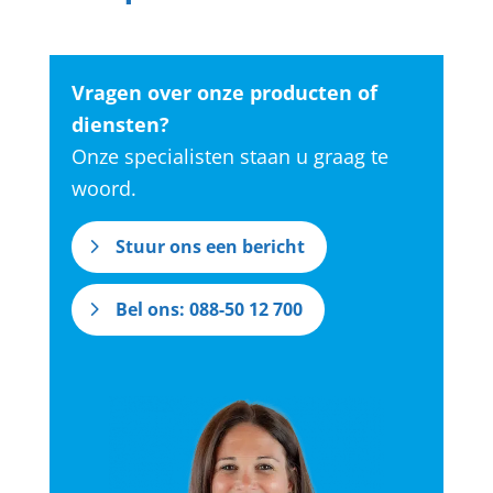
Vragen over onze producten of
diensten?
Onze specialisten staan u graag te
woord.
Stuur ons een bericht
Bel ons: 088-50 12 700